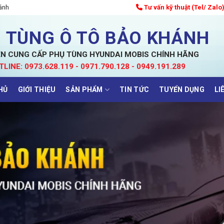
ánh
Tư vấn kỹ thuật (Tel/ Zalo
 TÙNG Ô TÔ BẢO KHÁNH
N CUNG CẤP PHỤ TÙNG HYUNDAI MOBIS CHÍNH HÃNG
TLINE: 0973.628.119 - 0971.790.128 - 0949.191.289
HỦ
GIỚI THIỆU
SẢN PHẨM
TIN TỨC
TUYỂN DỤNG
LI