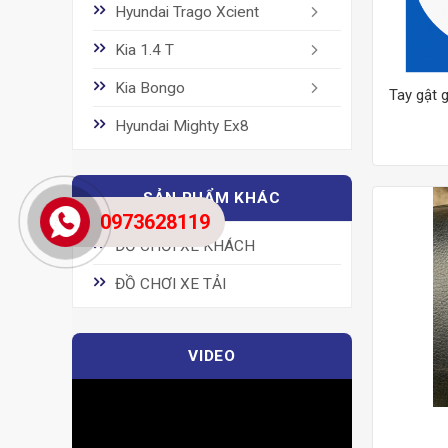
Hyundai Trago Xcient
Kia 1.4 T
Kia Bongo
Tay gật g
Hyundai Mighty Ex8
SẢN PHẨM KHÁC
0973628119
ĐỒ CHƠI XE KHÁCH
ĐỒ CHƠI XE TẢI
VIDEO
Trình
chơi
Video