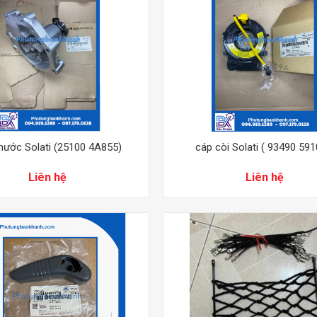
ước Solati (25100 4A855)
cáp còi Solati ( 93490 591
Liên hệ
Liên hệ