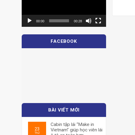
00:00
00:28
FACEBOOK
BÀI VIẾT MỚI
Cabin tập lái “Make in
23
Vietnam” giúp học viên lái
Th2