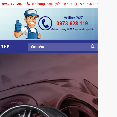
): 0949.191.289
Bán hàng trực tuyến (Tel/ Zalo): 0971.790.128
Tìm
ÊN HỆ
kiếm: