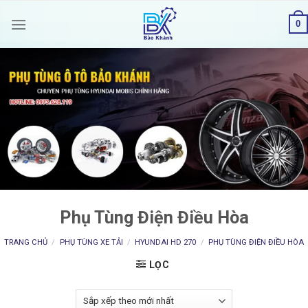
Skip
0
to
content
Phụ Tùng Điện Điều Hòa
TRANG CHỦ
/
PHỤ TÙNG XE TẢI
/
HYUNDAI HD 270
/
PHỤ TÙNG ĐIỆN ĐIỀU HÒA
LỌC