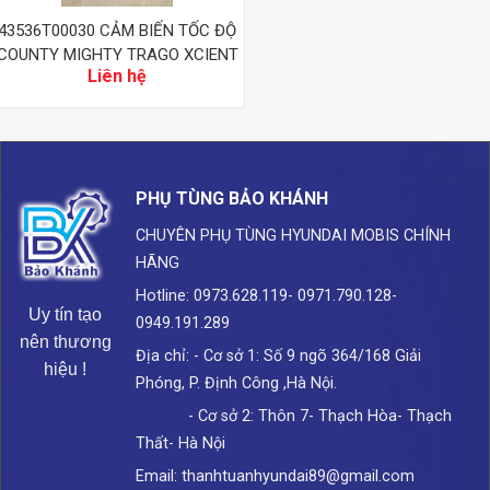
43536T00030 CẢM BIẾN TỐC ĐỘ
COUNTY MIGHTY TRAGO XCIENT
Liên hệ
HYUNDAI
PHỤ TÙNG BẢO KHÁNH
CHUYÊN PHỤ TÙNG HYUNDAI
MOBIS CHÍNH
HÃNG
Hotline: 0973.628.119- 0971.790.128-
Uy tín tạo
0949.191.289
nên thương
Địa chỉ: - Cơ sở 1: Số 9 ngõ 364/168 Giải
hiệu !
Phóng, P. Định Công ,Hà Nội.
- Cơ sở 2: Thôn 7- Thạch Hòa- Thạch
Thất- Hà Nội
Email: thanhtuanhyundai89@gmail.com