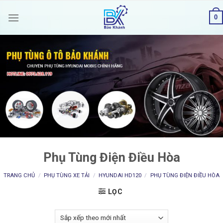
Skip
0
to
content
Phụ Tùng Điện Điều Hòa
TRANG CHỦ
/
PHỤ TÙNG XE TẢI
/
HYUNDAI HD120
/
PHỤ TÙNG ĐIỆN ĐIỀU HÒA
LỌC