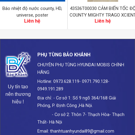
Báo nhiệt độ nước county, HD,
43536T00030 CẢM BIẾN TỐC Đ
universe, poster
COUNTY MIGHTY TRAGO XCIEN
Liên hệ
Liên hệ
HYUNDAI
PHỤ TÙNG BẢO KHÁNH
CHUYÊN PHỤ TÙNG HYUNDAI
MOBIS CHÍNH
HÃNG
Hotline: 0973.628.119- 0971.790.128-
Uy tín tạo
0949.191.289
nên thương
Địa chỉ: - Cơ sở 1: Số 9 ngõ 364/168 Giải
hiệu !
Phóng, P. Định Công ,Hà Nội.
- Cơ sở 2: Thôn 7- Thạch Hòa- Thạch
Thất- Hà Nội
Email: thanhtuanhyundai89@gmail.com