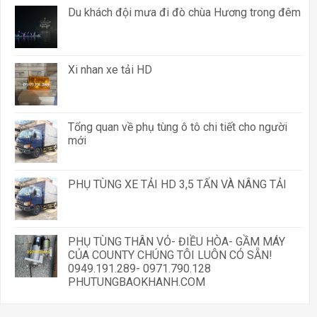
Du khách đội mưa đi đò chùa Hương trong đêm
Xi nhan xe tải HD
Tổng quan về phụ tùng ô tô chi tiết cho người
mới
PHỤ TÙNG XE TẢI HD 3,5 TẤN VÀ NÂNG TẢI
PHỤ TÙNG THÂN VỎ- ĐIỀU HÒA- GẦM MÁY
CỦA COUNTY CHÚNG TÔI LUÔN CÓ SẴN!
0949.191.289- 0971.790.128
PHUTUNGBAOKHANH.COM