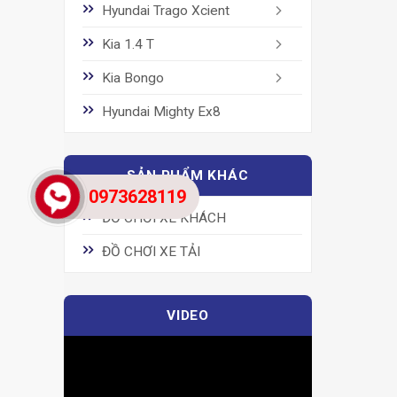
Hyundai Trago Xcient
Kia 1.4 T
Kia Bongo
Hyundai Mighty Ex8
SẢN PHẨM KHÁC
0973628119
ĐỒ CHƠI XE KHÁCH
ĐỒ CHƠI XE TẢI
VIDEO
Trình
chơi
Video