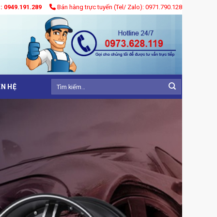
): 0949.191.289
Bán hàng trực tuyến (Tel/ Zalo): 0971.790.128
Tìm
ÊN HỆ
kiếm: