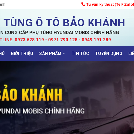
ánh
Tư vấn kỹ thuật (Tel/ Zalo
 TÙNG Ô TÔ BẢO KHÁNH
N CUNG CẤP PHỤ TÙNG HYUNDAI MOBIS CHÍNH HÃNG
TLINE: 0973.628.119 - 0971.790.128 - 0949.191.289
HỦ
GIỚI THIỆU
SẢN PHẨM
TIN TỨC
TUYỂN DỤNG
LI