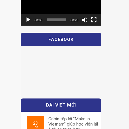
00:00
00:28
FACEBOOK
BÀI VIẾT MỚI
Cabin tập lái “Make in
23
Vietnam” giúp học viên lái
Th2