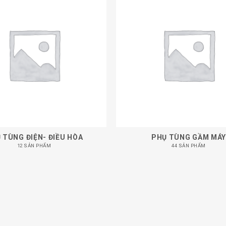
 TÙNG ĐIỆN- ĐIỀU HÒA
PHỤ TÙNG GẦM MÁ
12 SẢN PHẨM
44 SẢN PHẨM