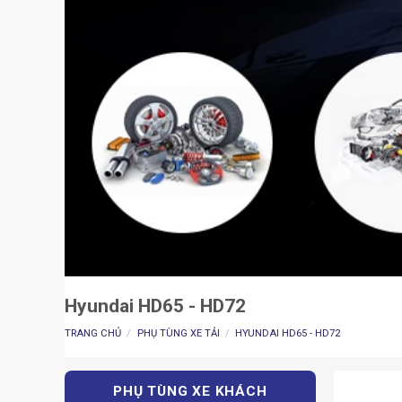
Hyundai HD65 - HD72
TRANG CHỦ
/
PHỤ TÙNG XE TẢI
/
HYUNDAI HD65 - HD72
PHỤ TÙNG XE KHÁCH