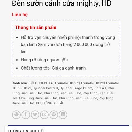
Đèn sườn cánh cửa mighty, HD
Liên hệ
Thông tin sản phẩm
Hỗ trợ vận chuyển miến phí nội thành trong vòng
bán kính 2km với đơn hàng 2.000.000 đồng trở
lên.
Hàng rõ ràng nguồn gốc.
Chất lượng tốt- Giá cả cạnh tranh.
Danh mục:
ĐỒ CHƠI XE TẢI
,
Hyundai HD 270
,
Hyundai HD120
,
Hyundai
HD65 - HD72
,
Hyundai Poster II
,
Hyundai Trago Xcient
,
Kia 1.4 T
,
Phụ
Tùng Điện Điều Hòa
,
Phụ Tùng Điện Điều Hòa
,
Phụ Tùng Điện- Điều
Hòa
,
Phụ Tùng Điện- Điều Hòa
,
Phụ Tùng Điện- Điều Hòa
,
Phụ Tùng
Điện- Điều Hòa
,
PHỤ TÙNG XE TẢI
THÔNG TIN CHI TIẾT