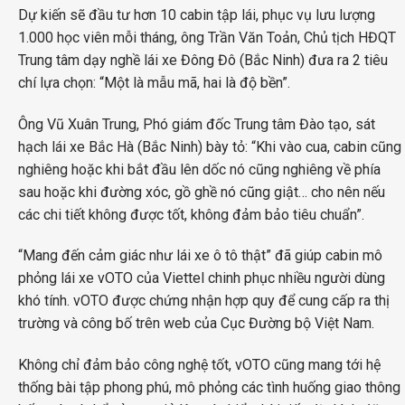
Dự kiến sẽ đầu tư hơn 10 cabin tập lái, phục vụ lưu lượng
1.000 học viên mỗi tháng, ông Trần Văn Toản, Chủ tịch HĐQT
Trung tâm dạy nghề lái xe Đông Đô (Bắc Ninh) đưa ra 2 tiêu
chí lựa chọn: “Một là mẫu mã, hai là độ bền”.
Ông Vũ Xuân Trung, Phó giám đốc Trung tâm Đào tạo, sát
hạch lái xe Bắc Hà (Bắc Ninh) bày tỏ: “Khi vào cua, cabin cũng
nghiêng hoặc khi bắt đầu lên dốc nó cũng nghiêng về phía
sau hoặc khi đường xóc, gồ ghề nó cũng giật… cho nên nếu
các chi tiết không được tốt, không đảm bảo tiêu chuẩn”.
“Mang đến cảm giác như lái xe ô tô thật” đã giúp cabin mô
phỏng lái xe vOTO của Viettel chinh phục nhiều người dùng
khó tính. vOTO được chứng nhận hợp quy để cung cấp ra thị
trường và công bố trên web của Cục Đường bộ Việt Nam.
Không chỉ đảm bảo công nghệ tốt, vOTO cũng mang tới hệ
thống bài tập phong phú, mô phỏng các tình huống giao thông