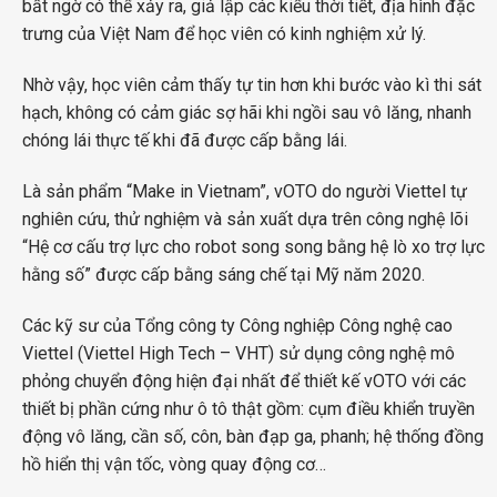
bất ngờ có thể xảy ra, giả lập các kiểu thời tiết, địa hình đặc
trưng của Việt Nam để học viên có kinh nghiệm xử lý.
Nhờ vậy, học viên cảm thấy tự tin hơn khi bước vào kì thi sát
hạch, không có cảm giác sợ hãi khi ngồi sau vô lăng, nhanh
chóng lái thực tế khi đã được cấp bằng lái.
Là sản phẩm “Make in Vietnam”, vOTO do người Viettel tự
nghiên cứu, thử nghiệm và sản xuất dựa trên công nghệ lõi
“Hệ cơ cấu trợ lực cho robot song song bằng hệ lò xo trợ lực
hằng số” được cấp bằng sáng chế tại Mỹ năm 2020.
Các kỹ sư của Tổng công ty Công nghiệp Công nghệ cao
Viettel (Viettel High Tech – VHT) sử dụng công nghệ mô
phỏng chuyển động hiện đại nhất để thiết kế vOTO với các
thiết bị phần cứng như ô tô thật gồm: cụm điều khiển truyền
động vô lăng, cần số, côn, bàn đạp ga, phanh; hệ thống đồng
hồ hiển thị vận tốc, vòng quay động cơ…