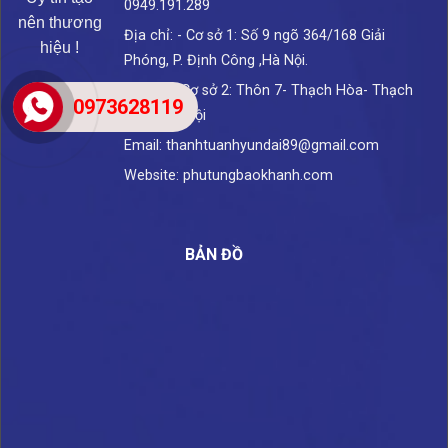
0949.191.289
nên thương
Địa chỉ: - Cơ sở 1: Số 9 ngõ 364/168 Giải
hiệu !
Phóng, P. Định Công ,Hà Nội.
- Cơ sở 2: Thôn 7- Thạch Hòa- Thạch
0973628119
Thất- Hà Nội
Email: thanhtuanhyundai89@gmail.com
Website: phutungbaokhanh.com
BẢN ĐỒ