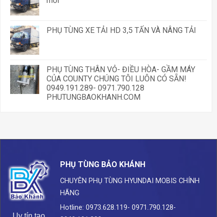
mới
PHỤ TÙNG XE TẢI HD 3,5 TẤN VÀ NÂNG TẢI
PHỤ TÙNG THÂN VỎ- ĐIỀU HÒA- GẦM MÁY
CỦA COUNTY CHÚNG TÔI LUÔN CÓ SẴN!
0949.191.289- 0971.790.128
PHUTUNGBAOKHANH.COM
PHỤ TÙNG BẢO KHÁNH
CHUYÊN PHỤ TÙNG HYUNDAI
MOBIS CHÍNH
HÃNG
Hotline: 0973.628.119- 0971.790.128-
Uy tín tạo