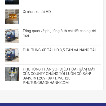
Xi nhan xe tải HD
Tổng quan về phụ tùng ô tô chi tiết cho người
mới
PHỤ TÙNG XE TẢI HD 3,5 TẤN VÀ NÂNG TẢI
PHỤ TÙNG THÂN VỎ- ĐIỀU HÒA- GẦM MÁY
CỦA COUNTY CHÚNG TÔI LUÔN CÓ SẴN!
0949.191.289- 0971.790.128
PHUTUNGBAOKHANH.COM