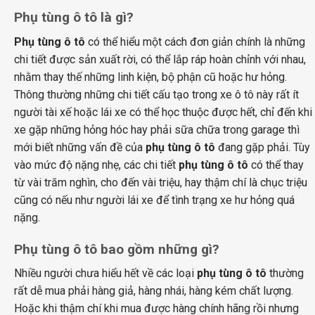
Phụ tùng ô tô là gì?
Phụ tùng ô tô
có thể hiểu một cách đơn giản chính là những
chi tiết được sản xuất rời, có thể lắp ráp hoàn chỉnh với nhau,
nhằm thay thế những linh kiện, bộ phận cũ hoặc hư hỏng.
Thông thường những chi tiết cấu tạo trong xe ô tô này rất ít
người tài xế hoặc lái xe có thể học thuộc được hết, chỉ đến khi
xe gặp những hỏng hóc hay phải sữa chữa trong garage thì
mới biết những vấn đề của
phụ tùng ô tô
đang gặp phải. Tùy
vào mức độ nặng nhẹ, các chi tiết
phụ tùng ô tô
có thể thay
từ vài trăm nghìn, cho đến vài triệu, hay thậm chí là chục triệu
cũng có nếu như người lái xe để tình trạng xe hư hỏng quá
nặng.
Phụ tùng ô tô bao gồm những gì?
Nhiều người chưa hiểu hết về các loại
phụ tùng ô tô
thường
rất dễ mua phải hàng giả, hàng nhái, hàng kém chất lượng.
Hoặc khi thậm chí khi mua được hàng chính hãng rồi nhưng