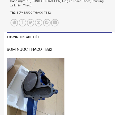
Danh mục:
PHỤ TÙNG XE KHÁCH
,
Phụ tùng xe Khách Thaco
,
Phụ tùng
xe khách Thaco
Thẻ:
BƠM NƯỚC THACO TB82
THÔNG TIN CHI TIẾT
BƠM NƯỚC THACO TB82