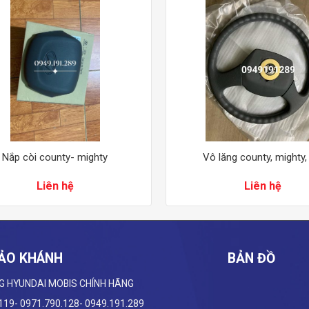
Nắp còi county- mighty
Vô lăng county, mighty,
Liên hệ
Liên hệ
ẢO KHÁNH
BẢN ĐỒ
G HYUNDAI
MOBIS CHÍNH HÃNG
.119- 0971.790.128- 0949.191.289