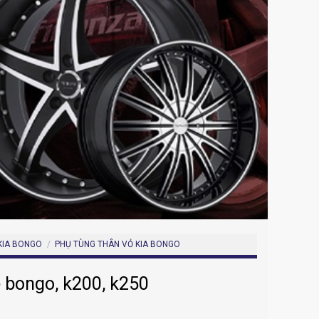
KIA BONGO
/
PHỤ TÙNG THÂN VỎ KIA BONGO
 bongo, k200, k250