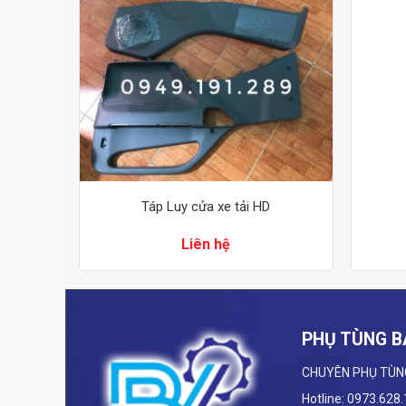
D
Táp Luy cửa xe tải HD
Liên hệ
PHỤ TÙNG B
CHUYÊN PHỤ TÙN
Hotline: 0973.628