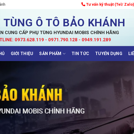
ánh
Tư vấn kỹ thuật (Tel/ Zalo
 TÙNG Ô TÔ BẢO KHÁNH
N CUNG CẤP PHỤ TÙNG HYUNDAI MOBIS CHÍNH HÃNG
TLINE: 0973.628.119 - 0971.790.128 - 0949.191.289
HỦ
GIỚI THIỆU
SẢN PHẨM
TIN TỨC
TUYỂN DỤNG
LI