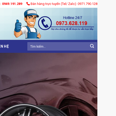
): 0949.191.289
Bán hàng trực tuyến (Tel/ Zalo): 0971.790.128
Tìm
ÊN HỆ
kiếm: