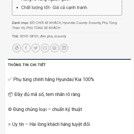
Chất lượng tốt- Giá cả cạnh tranh.
Danh mục:
ĐỒ CHƠI XE KHÁCH
,
Hyundai County- Ecounty
,
Phụ Tùng
Thân Vỏ
,
PHỤ TÙNG XE KHÁCH
Thẻ:
92101 58101
,
đèn pha
,
ecounty
THÔNG TIN CHI TIẾT
✅ Phụ tùng chính hãng Hyundai/Kia 100%
📦 Đầy đủ mã số, tem nhãn rõ ràng
⚙️ Đúng chủng loại – chuẩn kỹ thuật
⭐ Uy tín – Hài lòng khách hàng tuyệt đối