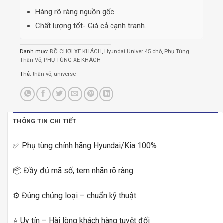
Hàng rõ ràng nguồn gốc.
Chất lượng tốt- Giá cả cạnh tranh.
Danh mục:
ĐỒ CHƠI XE KHÁCH
,
Hyundai Univer 45 chỗ
,
Phụ Tùng
Thân Vỏ
,
PHỤ TÙNG XE KHÁCH
Thẻ:
thân vỏ
,
universe
THÔNG TIN CHI TIẾT
✅ Phụ tùng chính hãng Hyundai/Kia 100%
📦 Đầy đủ mã số, tem nhãn rõ ràng
⚙️ Đúng chủng loại – chuẩn kỹ thuật
⭐ Uy tín – Hài lòng khách hàng tuyệt đối