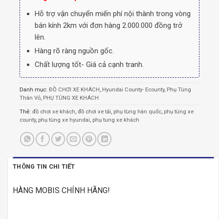
Hỗ trợ vận chuyển miến phí nội thành trong vòng
bán kính 2km với đơn hàng 2.000.000 đồng trở
lên.
Hàng rõ ràng nguồn gốc.
Chất lượng tốt- Giá cả cạnh tranh.
Danh mục:
ĐỒ CHƠI XE KHÁCH
,
Hyundai County- Ecounty
,
Phụ Tùng
Thân Vỏ
,
PHỤ TÙNG XE KHÁCH
Thẻ:
đồ chơi xe khách
,
đồ chơi xe tải
,
phụ tùng hàn quốc
,
phụ tùng xe
county
,
phụ tùng xe hyundai
,
phụ tung xe khách
THÔNG TIN CHI TIẾT
HÀNG MOBIS CHÍNH HÃNG!