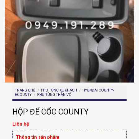
TRANG CHỦ
/
PHỤ TÙNG XE KHÁCH
/
HYUNDAI COUNTY-
ECOUNTY
/
PHỤ TÙNG THÂN VỎ
HỘP ĐỂ CỐC COUNTY
Liên hệ
Thông tin sản phẩm