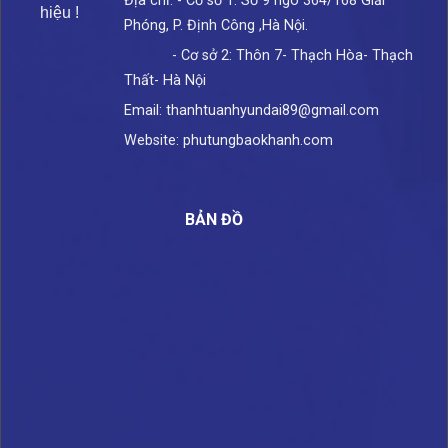
Địa chỉ: - Cơ sở 1: Số 9 ngõ 364/168 Giải
hiệu !
Phóng, P. Định Công ,Hà Nội.
- Cơ sở 2: Thôn 7- Thạch Hòa- Thạch
Thất- Hà Nội
Email: thanhtuanhyundai89@gmail.com
Website: phutungbaokhanh.com
BẢN ĐỒ