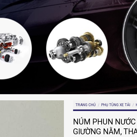
TRANG CHỦ
/
PHỤ TÙNG XE TẢI
/
NÚM PHUN NƯỚC C
GIƯỜNG NẰM, TH