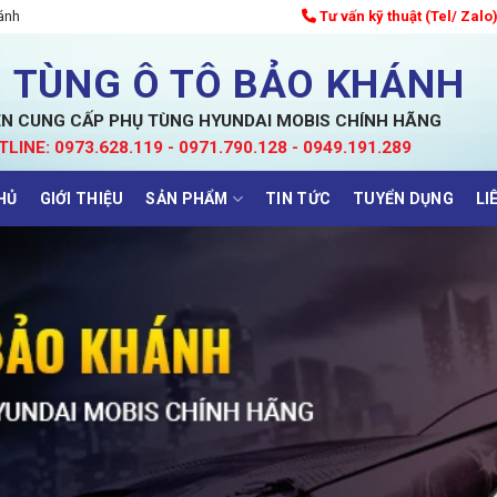
ánh
Tư vấn kỹ thuật (Tel/ Zalo
 TÙNG Ô TÔ BẢO KHÁNH
N CUNG CẤP PHỤ TÙNG HYUNDAI MOBIS CHÍNH HÃNG
TLINE: 0973.628.119 - 0971.790.128 - 0949.191.289
HỦ
GIỚI THIỆU
SẢN PHẨM
TIN TỨC
TUYỂN DỤNG
LI