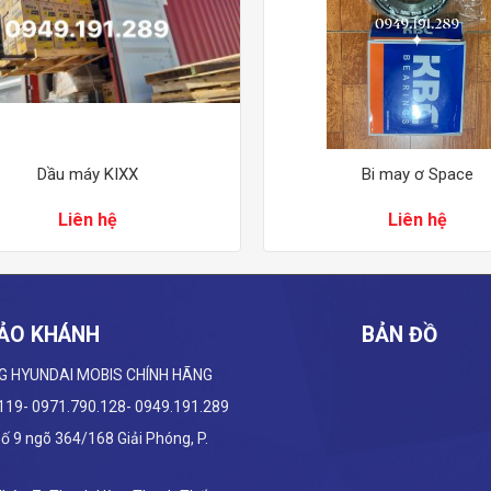
Dầu máy KIXX
Bi may ơ Space
Liên hệ
Liên hệ
ẢO KHÁNH
BẢN ĐỒ
G HYUNDAI
MOBIS CHÍNH HÃNG
.119- 0971.790.128- 0949.191.289
 Số 9 ngõ 364/168 Giải Phóng, P.