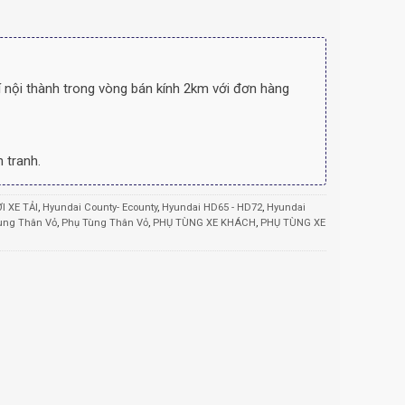
 nội thành trong vòng bán kính 2km với đơn hàng
 tranh.
I XE TẢI
,
Hyundai County- Ecounty
,
Hyundai HD65 - HD72
,
Hyundai
ùng Thân Vỏ
,
Phụ Tùng Thân Vỏ
,
PHỤ TÙNG XE KHÁCH
,
PHỤ TÙNG XE