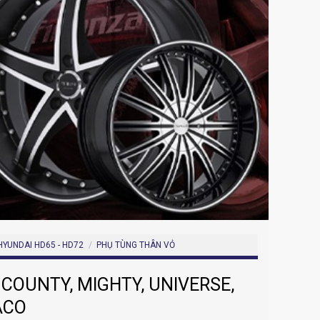
HYUNDAI HD65 - HD72
/
PHỤ TÙNG THÂN VỎ
OUNTY, MIGHTY, UNIVERSE,
ACO