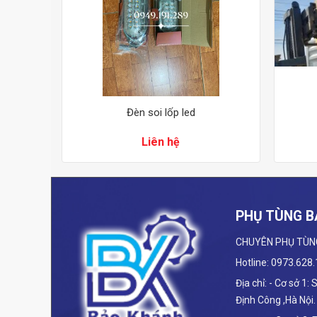
Đèn soi lốp led
Liên hệ
PHỤ TÙNG B
CHUYÊN PHỤ TÙN
Hotline: 0973.628
Địa chỉ: - Cơ sở 1:
Định Công ,Hà Nội.