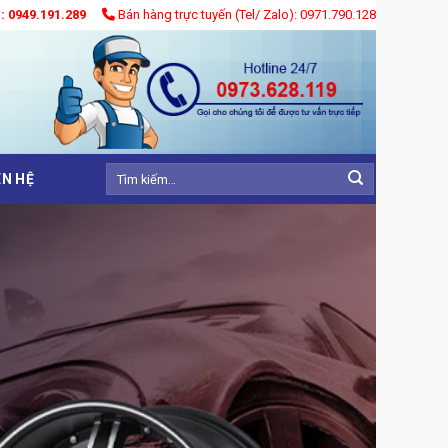
): 0949.191.289
Bán hàng trực tuyến (Tel/ Zalo): 0971.790.128
Tìm
ÊN HỆ
kiếm: