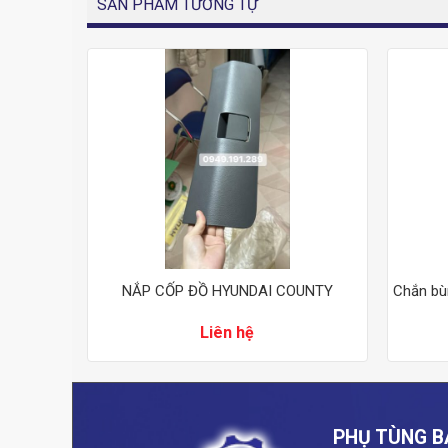
SẢN PHẨM TƯƠNG TỰ
county
NẮP CỐP ĐỒ HYUNDAI COUNTY
Chắn bù
Liên hệ
PHỤ TÙNG B