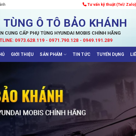
ánh
Tư vấn kỹ thuật (Tel/ Zalo
 TÙNG Ô TÔ BẢO KHÁNH
N CUNG CẤP PHỤ TÙNG HYUNDAI MOBIS CHÍNH HÃNG
TLINE: 0973.628.119 - 0971.790.128 - 0949.191.289
HỦ
GIỚI THIỆU
SẢN PHẨM
TIN TỨC
TUYỂN DỤNG
LI