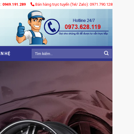
): 0949.191.289
Bán hàng trực tuyến (Tel/ Zalo): 0971.790.128
Tìm
ÊN HỆ
kiếm: