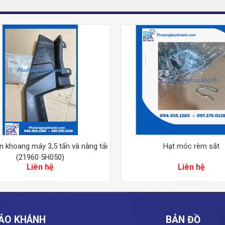
n khoang máy 3,5 tấn và nâng tải
Hạt móc rèm sắt
(21960 5H050)
Liên hệ
Liên hệ
ẢO KHÁNH
BẢN ĐỒ