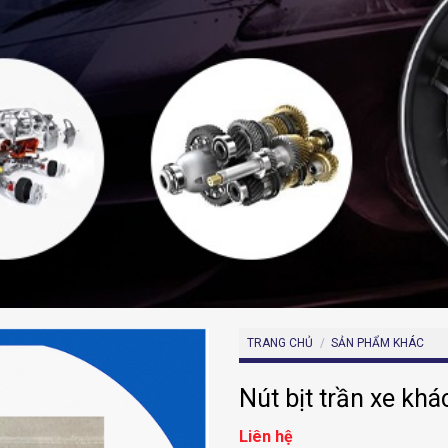
TRANG CHỦ
/
SẢN PHẨM KHÁC
Nút bịt trần xe khá
Liên hệ