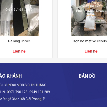
Ga lăng univer
Trọn bộ mặt xe ecoun
Liên hệ
Liên hệ
ẢO KHÁNH
BẢN ĐỒ
G HYUNDAI
MOBIS CHÍNH HÃNG
.119- 0971.790.128- 0949.191.289
 Số 9 ngõ 364/168 Giải Phóng, P.