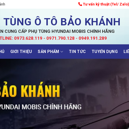
ánh
Tư vấn kỹ thuật (Tel/ Zalo
 TÙNG Ô TÔ BẢO KHÁNH
N CUNG CẤP PHỤ TÙNG HYUNDAI MOBIS CHÍNH HÃNG
TLINE: 0973.628.119 - 0971.790.128 - 0949.191.289
HỦ
GIỚI THIỆU
SẢN PHẨM
TIN TỨC
TUYỂN DỤNG
LI