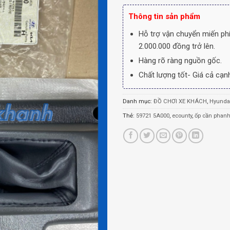
Thông tin sản phẩm
Hỗ trợ vận chuyển miến phí
2.000.000 đồng trở lên.
Hàng rõ ràng nguồn gốc.
Chất lượng tốt- Giá cả cạnh
Danh mục:
ĐỒ CHƠI XE KHÁCH
,
Hyundai
Thẻ:
59721 5A000
,
ecounty
,
ốp cần phanh