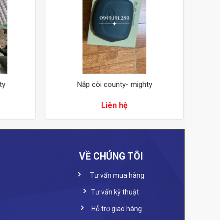
ty
Nắp còi county- mighty
Liên hệ
VỀ CHÚNG TÔI
Tư vấn mua hàng
Tư vấn kỹ thuật
Hỗ trợ giao hàng