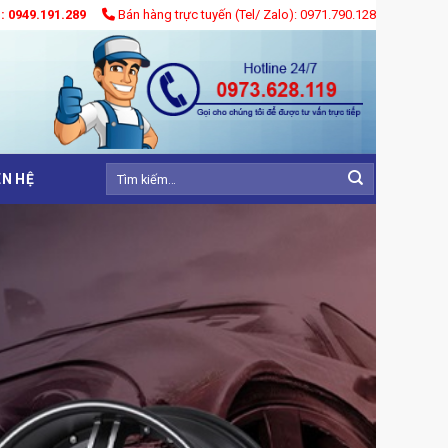
): 0949.191.289
Bán hàng trực tuyến (Tel/ Zalo): 0971.790.128
Tìm
ÊN HỆ
kiếm: