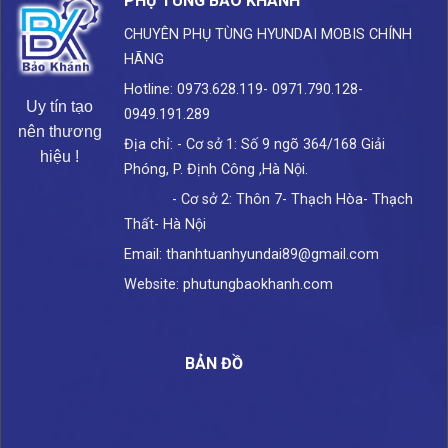
PHỤ TÙNG BẢO KHÁNH
CHUYÊN PHỤ TÙNG HYUNDAI
MOBIS CHÍNH
HÃNG
Hotline: 0973.628.119- 0971.790.128-
Uy tín tạo
0949.191.289
nên thương
Địa chỉ: - Cơ sở 1: Số 9 ngõ 364/168 Giải
hiệu !
Phóng, P. Định Công ,Hà Nội.
- Cơ sở 2: Thôn 7- Thạch Hòa- Thạch
Thất- Hà Nội
Email: thanhtuanhyundai89@gmail.com
Website: phutungbaokhanh.com
BẢN ĐỒ