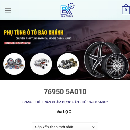
Skip
0
to
content
76950 5A010
TRANG CHỦ
/
SẢN PHẨM ĐƯỢC GẮN THẺ “76950 5A010”
LỌC