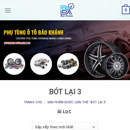
Skip
0
to
content
BÓT LẠI 3
TRANG CHỦ
/
SẢN PHẨM ĐƯỢC GẮN THẺ “BÓT LẠI 3”
LỌC