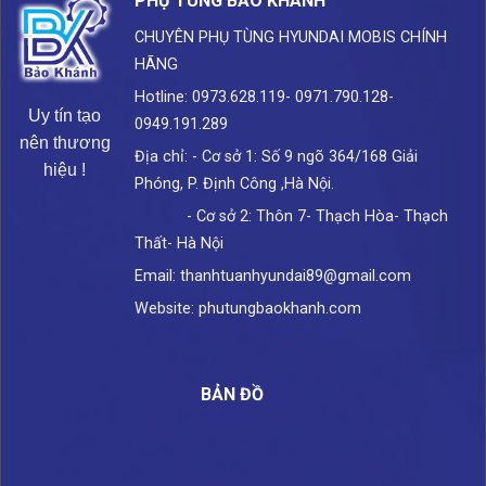
PHỤ TÙNG BẢO KHÁNH
CHUYÊN PHỤ TÙNG HYUNDAI
MOBIS CHÍNH
HÃNG
Hotline: 0973.628.119- 0971.790.128-
Uy tín tạo
0949.191.289
nên thương
Địa chỉ: - Cơ sở 1: Số 9 ngõ 364/168 Giải
hiệu !
Phóng, P. Định Công ,Hà Nội.
- Cơ sở 2: Thôn 7- Thạch Hòa- Thạch
Thất- Hà Nội
Email: thanhtuanhyundai89@gmail.com
Website: phutungbaokhanh.com
BẢN ĐỒ