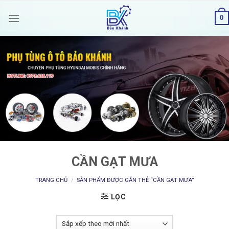
Skip
0
to
content
CẦN GẠT MƯA
TRANG CHỦ
/
SẢN PHẨM ĐƯỢC GẮN THẺ “CẦN GẠT MƯA”
LỌC