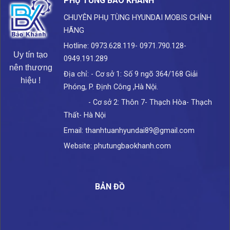
PHỤ TÙNG BẢO KHÁNH
CHUYÊN PHỤ TÙNG HYUNDAI
MOBIS CHÍNH
HÃNG
Hotline: 0973.628.119- 0971.790.128-
Uy tín tạo
0949.191.289
nên thương
Địa chỉ: - Cơ sở 1: Số 9 ngõ 364/168 Giải
hiệu !
Phóng, P. Định Công ,Hà Nội.
- Cơ sở 2: Thôn 7- Thạch Hòa- Thạch
Thất- Hà Nội
Email: thanhtuanhyundai89@gmail.com
Website: phutungbaokhanh.com
BẢN ĐỒ