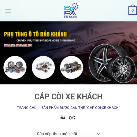
Skip
0
to
content
CÁP CÒI XE KHÁCH
TRANG CHỦ
/
SẢN PHẨM ĐƯỢC GẮN THẺ “CÁP CÒI XE KHÁCH”
LỌC