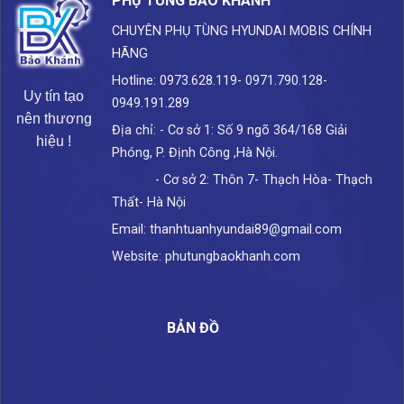
PHỤ TÙNG BẢO KHÁNH
CHUYÊN PHỤ TÙNG HYUNDAI
MOBIS CHÍNH
HÃNG
Hotline: 0973.628.119- 0971.790.128-
Uy tín tạo
0949.191.289
nên thương
Địa chỉ: - Cơ sở 1: Số 9 ngõ 364/168 Giải
hiệu !
Phóng, P. Định Công ,Hà Nội.
- Cơ sở 2: Thôn 7- Thạch Hòa- Thạch
Thất- Hà Nội
Email: thanhtuanhyundai89@gmail.com
Website: phutungbaokhanh.com
BẢN ĐỒ