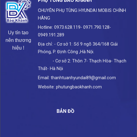
PHỤ TÙNG BẢO KHÁNH
CHUYÊN PHỤ TÙNG HYUNDAI
MOBIS CHÍNH
HÃNG
Hotline: 0973.628.119- 0971.790.128-
Uy tín tạo
0949.191.289
nên thương
Địa chỉ: - Cơ sở 1: Số 9 ngõ 364/168 Giải
hiệu !
Phóng, P. Định Công ,Hà Nội.
- Cơ sở 2: Thôn 7- Thạch Hòa- Thạch
Thất- Hà Nội
Email: thanhtuanhyundai89@gmail.com
Website: phutungbaokhanh.com
BẢN ĐỒ