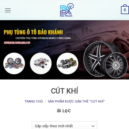
Skip
0
to
content
CÚT KHÍ
TRANG CHỦ
/
SẢN PHẨM ĐƯỢC GẮN THẺ “CÚT KHÍ”
LỌC