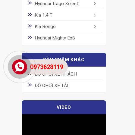
Hyundai Trago Xcient
Kia 1.4 T
Kia Bongo
Hyundai Mighty Ex8
SẢN PHẨM KHÁC
0973628119
ĐỒ CHƠI XE KHÁCH
ĐỒ CHƠI XE TẢI
VIDEO
Trình
chơi
Video