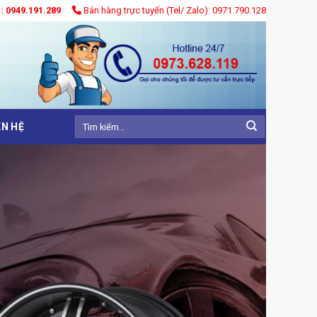
): 0949.191.289
Bán hàng trực tuyến (Tel/ Zalo): 0971.790.128
Tìm
ÊN HỆ
kiếm: