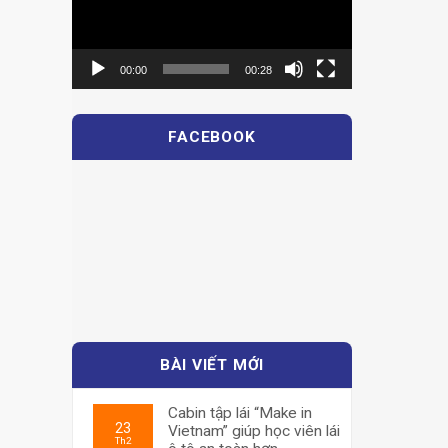
00:00
00:28
FACEBOOK
BÀI VIẾT MỚI
Cabin tập lái “Make in
23
Vietnam” giúp học viên lái
Th2