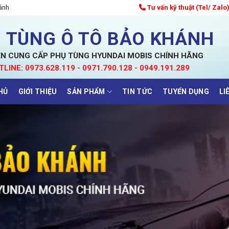
ánh
Tư vấn kỹ thuật (Tel/ Zalo
 TÙNG Ô TÔ BẢO KHÁNH
N CUNG CẤP PHỤ TÙNG HYUNDAI MOBIS CHÍNH HÃNG
TLINE: 0973.628.119 - 0971.790.128 - 0949.191.289
HỦ
GIỚI THIỆU
SẢN PHẨM
TIN TỨC
TUYỂN DỤNG
LI