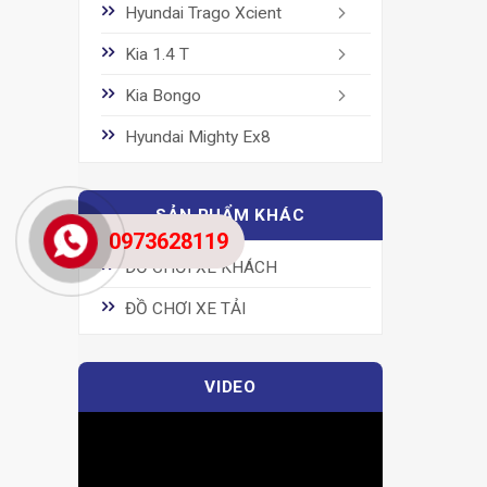
Hyundai Trago Xcient
Kia 1.4 T
Kia Bongo
Hyundai Mighty Ex8
SẢN PHẨM KHÁC
0973628119
ĐỒ CHƠI XE KHÁCH
ĐỒ CHƠI XE TẢI
VIDEO
Trình
chơi
Video