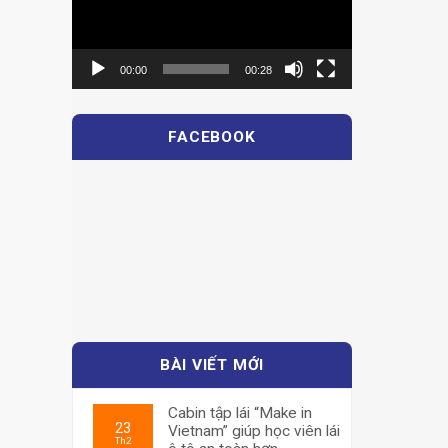
00:00
00:28
FACEBOOK
BÀI VIẾT MỚI
Cabin tập lái “Make in
23
Vietnam” giúp học viên lái
Th2