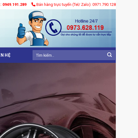
): 0949.191.289
Bán hàng trực tuyến (Tel/ Zalo): 0971.790.128
Tìm
ÊN HỆ
kiếm: