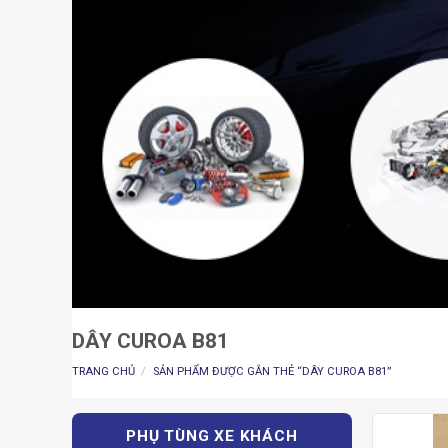
DÂY CUROA B81
TRANG CHỦ
/
SẢN PHẨM ĐƯỢC GẮN THẺ “DÂY CUROA B81”
PHỤ TÙNG XE KHÁCH