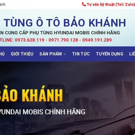
ánh
Tư vấn kỹ thuật (Tel/ Zalo
 TÙNG Ô TÔ BẢO KHÁNH
N CUNG CẤP PHỤ TÙNG HYUNDAI MOBIS CHÍNH HÃNG
TLINE: 0973.628.119 - 0971.790.128 - 0949.191.289
HỦ
GIỚI THIỆU
SẢN PHẨM
TIN TỨC
TUYỂN DỤNG
LI