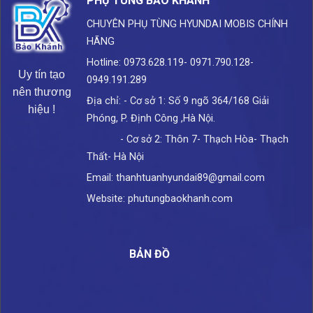
PHỤ TÙNG BẢO KHÁNH
CHUYÊN PHỤ TÙNG HYUNDAI
MOBIS CHÍNH
HÃNG
Hotline: 0973.628.119- 0971.790.128-
Uy tín tạo
0949.191.289
nên thương
Địa chỉ: - Cơ sở 1: Số 9 ngõ 364/168 Giải
hiệu !
Phóng, P. Định Công ,Hà Nội.
- Cơ sở 2: Thôn 7- Thạch Hòa- Thạch
Thất- Hà Nội
Email: thanhtuanhyundai89@gmail.com
Website: phutungbaokhanh.com
BẢN ĐỒ