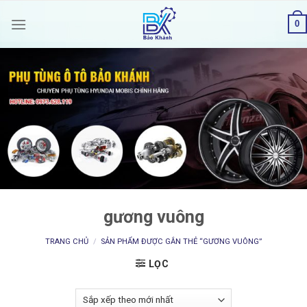
Skip
0
to
content
gương vuông
TRANG CHỦ
/
SẢN PHẨM ĐƯỢC GẮN THẺ “GƯƠNG VUÔNG”
LỌC