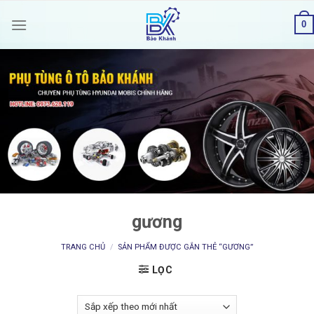
Skip
0
to
content
gương
TRANG CHỦ
/
SẢN PHẨM ĐƯỢC GẮN THẺ “GƯƠNG”
LỌC