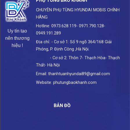
PHỤ TÙNG BẢO KHÁNH
CHUYÊN PHỤ TÙNG HYUNDAI
MOBIS CHÍNH
HÃNG
Hotline: 0973.628.119- 0971.790.128-
Uy tín tạo
0949.191.289
nên thương
Địa chỉ: - Cơ sở 1: Số 9 ngõ 364/168 Giải
hiệu !
Phóng, P. Định Công ,Hà Nội.
- Cơ sở 2: Thôn 7- Thạch Hòa- Thạch
Thất- Hà Nội
Email: thanhtuanhyundai89@gmail.com
Website: phutungbaokhanh.com
BẢN ĐỒ