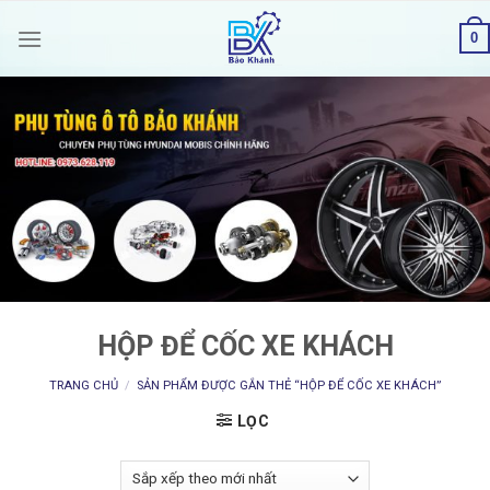
Skip
0
to
content
HỘP ĐỂ CỐC XE KHÁCH
TRANG CHỦ
/
SẢN PHẨM ĐƯỢC GẮN THẺ “HỘP ĐỂ CỐC XE KHÁCH”
LỌC