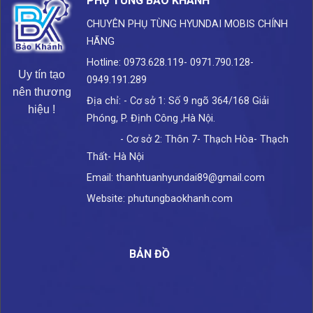
PHỤ TÙNG BẢO KHÁNH
CHUYÊN PHỤ TÙNG HYUNDAI
MOBIS CHÍNH
HÃNG
Hotline: 0973.628.119- 0971.790.128-
Uy tín tạo
0949.191.289
nên thương
Địa chỉ: - Cơ sở 1: Số 9 ngõ 364/168 Giải
hiệu !
Phóng, P. Định Công ,Hà Nội.
- Cơ sở 2: Thôn 7- Thạch Hòa- Thạch
Thất- Hà Nội
Email: thanhtuanhyundai89@gmail.com
Website: phutungbaokhanh.com
BẢN ĐỒ