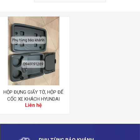
HỘP ĐỰNG GIẤY TỜ, HỘP ĐỂ
CỐC XE KHÁCH HYUNDAI
Liên hệ
COUNTY