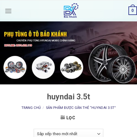
Skip
0
to
content
huyndai 3.5t
TRANG CHỦ
/
SẢN PHẨM ĐƯỢC GẮN THẺ “HUYNDAI 3.5T”
LỌC