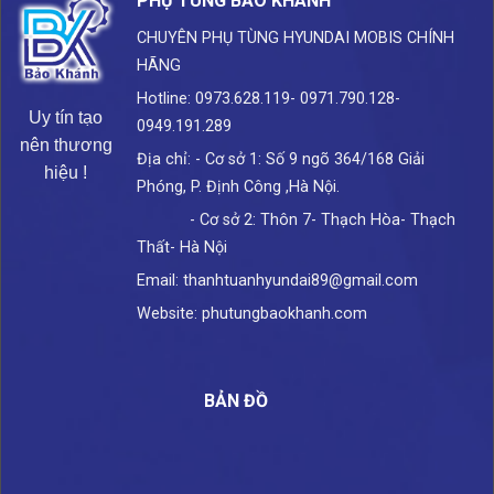
PHỤ TÙNG BẢO KHÁNH
CHUYÊN PHỤ TÙNG HYUNDAI
MOBIS CHÍNH
HÃNG
Hotline: 0973.628.119- 0971.790.128-
Uy tín tạo
0949.191.289
nên thương
Địa chỉ: - Cơ sở 1: Số 9 ngõ 364/168 Giải
hiệu !
Phóng, P. Định Công ,Hà Nội.
- Cơ sở 2: Thôn 7- Thạch Hòa- Thạch
Thất- Hà Nội
Email: thanhtuanhyundai89@gmail.com
Website: phutungbaokhanh.com
BẢN ĐỒ