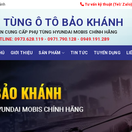
ánh
Tư vấn kỹ thuật (Tel/ Zalo
 TÙNG Ô TÔ BẢO KHÁNH
N CUNG CẤP PHỤ TÙNG HYUNDAI MOBIS CHÍNH HÃNG
TLINE: 0973.628.119 - 0971.790.128 - 0949.191.289
HỦ
GIỚI THIỆU
SẢN PHẨM
TIN TỨC
TUYỂN DỤNG
LI