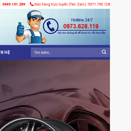
): 0949.191.289
Bán hàng trực tuyến (Tel/ Zalo): 0971.790.128
Tìm
ÊN HỆ
kiếm: