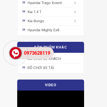
Hyundai Trago Xcient
Kia 1.4 T
Kia Bongo
Hyundai Mighty Ex8
SẢN PHẨM KHÁC
0973628119
ĐỒ CHƠI XE KHÁCH
ĐỒ CHƠI XE TẢI
VIDEO
Trình
chơi
Video