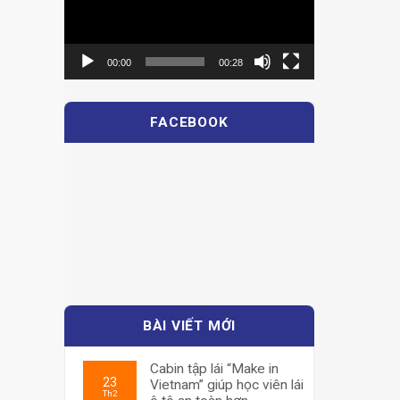
00:00
00:28
FACEBOOK
BÀI VIẾT MỚI
Cabin tập lái “Make in
23
Vietnam” giúp học viên lái
Th2