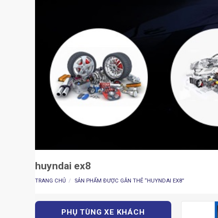
huyndai ex8
TRANG CHỦ
/
SẢN PHẨM ĐƯỢC GẮN THẺ “HUYNDAI EX8”
PHỤ TÙNG XE KHÁCH