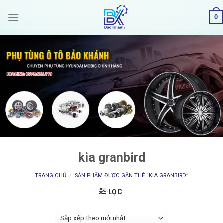
Skip
0
to
content
kia granbird
TRANG CHỦ
/
SẢN PHẨM ĐƯỢC GẮN THẺ “KIA GRANBIRD”
LỌC