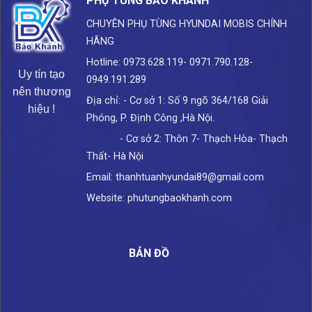
PHỤ TÙNG BẢO KHÁNH
CHUYÊN PHỤ TÙNG HYUNDAI
MOBIS CHÍNH
HÃNG
Hotline: 0973.628.119- 0971.790.128-
Uy tín tạo
0949.191.289
nên thương
Địa chỉ: - Cơ sở 1: Số 9 ngõ 364/168 Giải
hiệu !
Phóng, P. Định Công ,Hà Nội.
- Cơ sở 2: Thôn 7- Thạch Hòa- Thạch
Thất- Hà Nội
Email: thanhtuanhyundai89@gmail.com
Website: phutungbaokhanh.com
BẢN ĐỒ