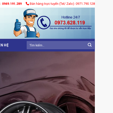
): 0949.191.289
Bán hàng trực tuyến (Tel/ Zalo): 0971.790.128
Tìm
ÊN HỆ
kiếm: