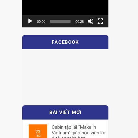
00:00
00:28
FACEBOOK
BÀI VIẾT MỚI
Cabin tập lái “Make in
23
Vietnam” giúp học viên lái
Th2