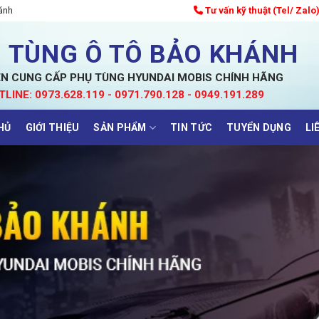
ánh
Tư vấn kỹ thuật (Tel/ Zalo
 TÙNG Ô TÔ BẢO KHÁNH
N CUNG CẤP PHỤ TÙNG HYUNDAI MOBIS CHÍNH HÃNG
TLINE: 0973.628.119 - 0971.790.128 - 0949.191.289
HỦ
GIỚI THIỆU
SẢN PHẨM
TIN TỨC
TUYỂN DỤNG
LI