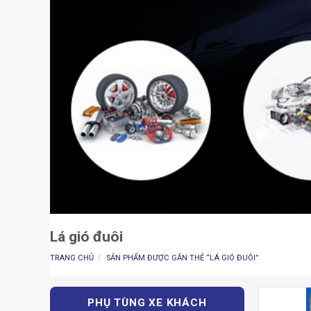
Lá gió đuôi
TRANG CHỦ
/
SẢN PHẨM ĐƯỢC GẮN THẺ “LÁ GIÓ ĐUÔI”
PHỤ TÙNG XE KHÁCH