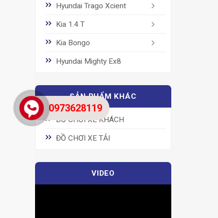
Hyundai Trago Xcient
Kia 1.4 T
Kia Bongo
Hyundai Mighty Ex8
SẢN PHẨM KHÁC
0973628119
ĐỒ CHƠI XE KHÁCH
ĐỒ CHƠI XE TẢI
VIDEO
Trình
chơi
Video