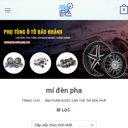
Skip
0
to
content
mí đèn pha
TRANG CHỦ
/
SẢN PHẨM ĐƯỢC GẮN THẺ “MÍ ĐÈN PHA”
LỌC