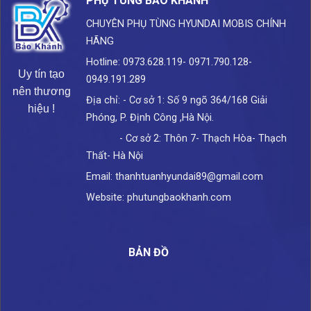
PHỤ TÙNG BẢO KHÁNH
CHUYÊN PHỤ TÙNG HYUNDAI
MOBIS CHÍNH
HÃNG
Hotline: 0973.628.119- 0971.790.128-
Uy tín tạo
0949.191.289
nên thương
Địa chỉ: - Cơ sở 1: Số 9 ngõ 364/168 Giải
hiệu !
Phóng, P. Định Công ,Hà Nội.
- Cơ sở 2: Thôn 7- Thạch Hòa- Thạch
Thất- Hà Nội
Email: thanhtuanhyundai89@gmail.com
Website: phutungbaokhanh.com
BẢN ĐỒ