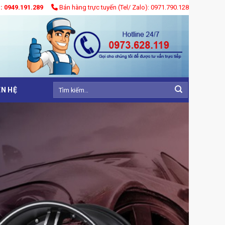
): 0949.191.289
Bán hàng trực tuyến (Tel/ Zalo): 0971.790.128
Tìm
ÊN HỆ
kiếm: