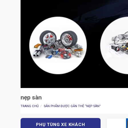
nẹp sàn
TRANG CHỦ
/
SẢN PHẨM ĐƯỢC GẮN THẺ “NẸP SÀN”
PHỤ TÙNG XE KHÁCH