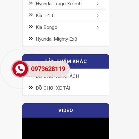
Hyundai Trago Xcient
Kia 1.4 T
Kia Bongo
Hyundai Mighty Ex8
SẢN PHẨM KHÁC
0973628119
ĐỒ CHƠI XE KHÁCH
ĐỒ CHƠI XE TẢI
VIDEO
Trình
chơi
Video