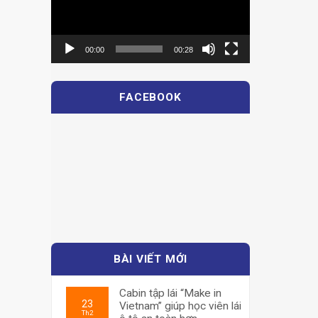
00:00
00:28
FACEBOOK
BÀI VIẾT MỚI
Cabin tập lái “Make in
23
Vietnam” giúp học viên lái
Th2