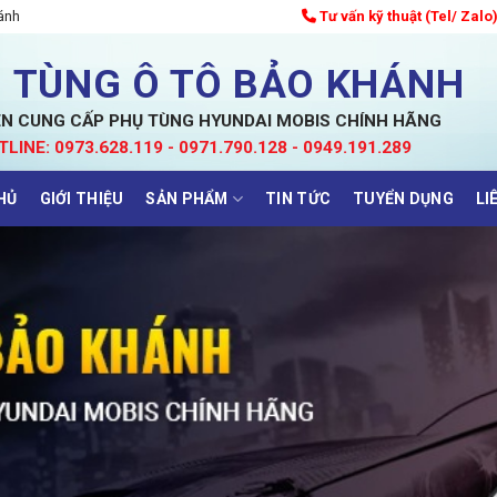
ánh
Tư vấn kỹ thuật (Tel/ Zalo
 TÙNG Ô TÔ BẢO KHÁNH
N CUNG CẤP PHỤ TÙNG HYUNDAI MOBIS CHÍNH HÃNG
TLINE: 0973.628.119 - 0971.790.128 - 0949.191.289
HỦ
GIỚI THIỆU
SẢN PHẨM
TIN TỨC
TUYỂN DỤNG
LI