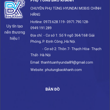
PHỤ TÙNG BẢO KHÁNH
CHUYÊN PHỤ TÙNG HYUNDAI
MOBIS CHÍNH
HÃNG
Hotline: 0973.628.119- 0971.790.128-
Uy tín tạo
0949.191.289
nên thương
Địa chỉ: - Cơ sở 1: Số 9 ngõ 364/168 Giải
hiệu !
Phóng, P. Định Công ,Hà Nội.
- Cơ sở 2: Thôn 7- Thạch Hòa- Thạch
Thất- Hà Nội
Email: thanhtuanhyundai89@gmail.com
Website: phutungbaokhanh.com
BẢN ĐỒ