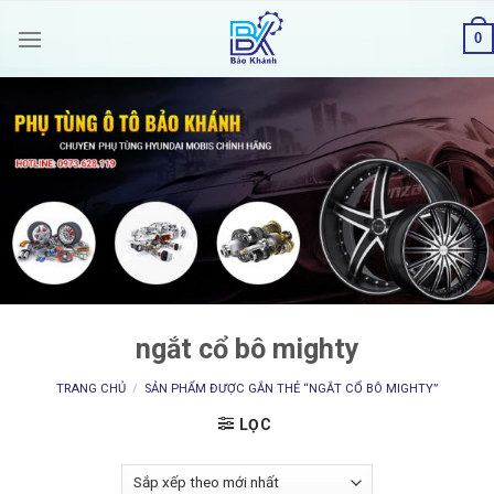
Skip
0
to
content
ngắt cổ bô mighty
TRANG CHỦ
/
SẢN PHẨM ĐƯỢC GẮN THẺ “NGẮT CỔ BÔ MIGHTY”
LỌC