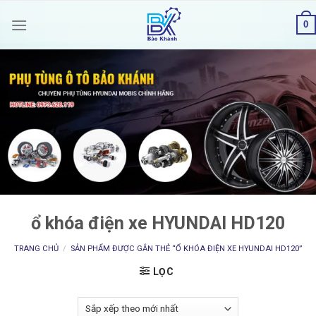
Skip
0
to
content
ổ khóa điện xe HYUNDAI HD120
TRANG CHỦ
/
SẢN PHẨM ĐƯỢC GẮN THẺ “Ổ KHÓA ĐIỆN XE HYUNDAI HD120”
LỌC