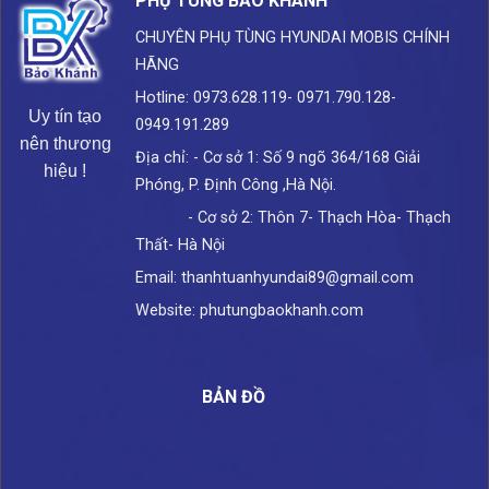
PHỤ TÙNG BẢO KHÁNH
CHUYÊN PHỤ TÙNG HYUNDAI
MOBIS CHÍNH
HÃNG
Hotline: 0973.628.119- 0971.790.128-
Uy tín tạo
0949.191.289
nên thương
Địa chỉ: - Cơ sở 1: Số 9 ngõ 364/168 Giải
hiệu !
Phóng, P. Định Công ,Hà Nội.
- Cơ sở 2: Thôn 7- Thạch Hòa- Thạch
Thất- Hà Nội
Email: thanhtuanhyundai89@gmail.com
Website: phutungbaokhanh.com
BẢN ĐỒ