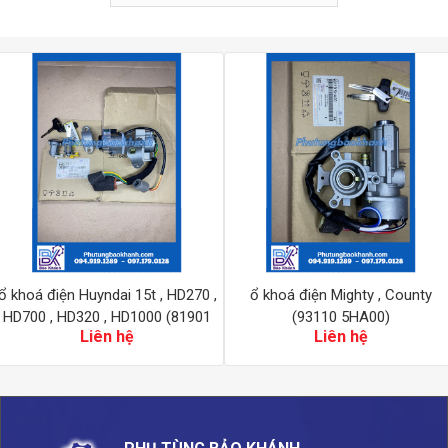
ổ khoá điện Huyndai 15t , HD270 ,
ổ khoá điện Mighty , County
HD700 , HD320 , HD1000 (81901
(93110 5HA00)
Liên hệ
Liên hệ
7C050)