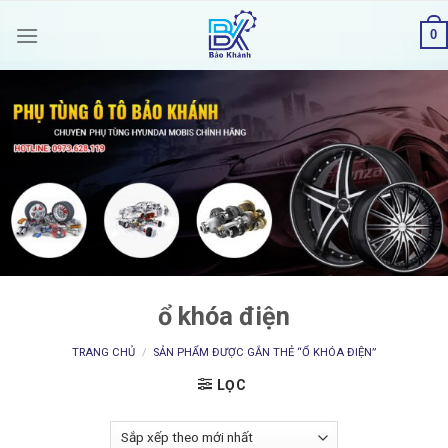
Skip
0
to
content
ổ khóa điện
TRANG CHỦ
/
SẢN PHẨM ĐƯỢC GẮN THẺ “Ổ KHÓA ĐIỆN”
LỌC