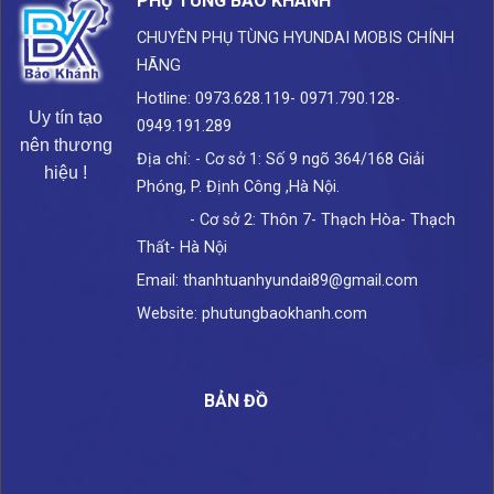
PHỤ TÙNG BẢO KHÁNH
CHUYÊN PHỤ TÙNG HYUNDAI
MOBIS CHÍNH
HÃNG
Hotline: 0973.628.119- 0971.790.128-
Uy tín tạo
0949.191.289
nên thương
Địa chỉ: - Cơ sở 1: Số 9 ngõ 364/168 Giải
hiệu !
Phóng, P. Định Công ,Hà Nội.
- Cơ sở 2: Thôn 7- Thạch Hòa- Thạch
Thất- Hà Nội
Email: thanhtuanhyundai89@gmail.com
Website: phutungbaokhanh.com
BẢN ĐỒ