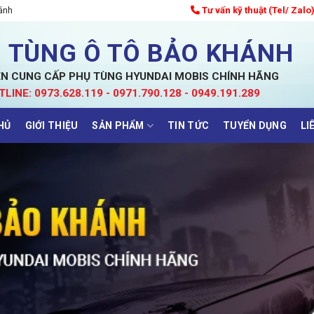
ánh
Tư vấn kỹ thuật (Tel/ Zalo
 TÙNG Ô TÔ BẢO KHÁNH
N CUNG CẤP PHỤ TÙNG HYUNDAI MOBIS CHÍNH HÃNG
TLINE: 0973.628.119 - 0971.790.128 - 0949.191.289
HỦ
GIỚI THIỆU
SẢN PHẨM
TIN TỨC
TUYỂN DỤNG
LI