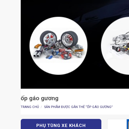
ốp gáo gương
TRANG CHỦ
/
SẢN PHẨM ĐƯỢC GẮN THẺ “ỐP GÁO GƯƠNG”
PHỤ TÙNG XE KHÁCH