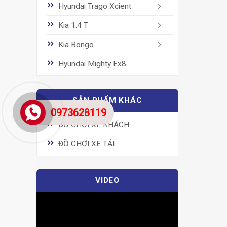
Hyundai Trago Xcient
Kia 1.4 T
Kia Bongo
Hyundai Mighty Ex8
SẢN PHẨM KHÁC
0973628119
ĐỒ CHƠI XE KHÁCH
ĐỒ CHƠI XE TẢI
VIDEO
Trình
chơi
Video