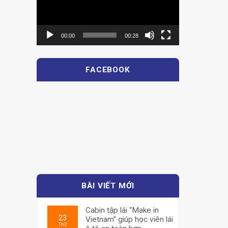
00:00
00:28
FACEBOOK
BÀI VIẾT MỚI
Cabin tập lái “Make in
23
Vietnam” giúp học viên lái
Th2