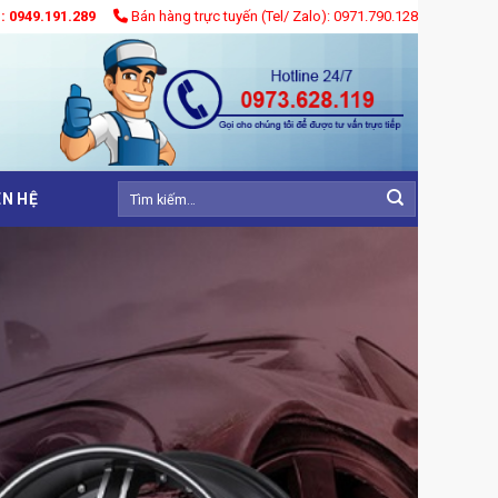
): 0949.191.289
Bán hàng trực tuyến (Tel/ Zalo): 0971.790.128
Tìm
ÊN HỆ
kiếm: