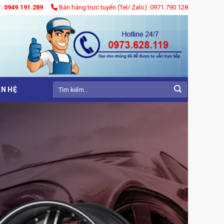
): 0949.191.289
Bán hàng trực tuyến (Tel/ Zalo): 0971.790.128
Tìm
ÊN HỆ
kiếm: