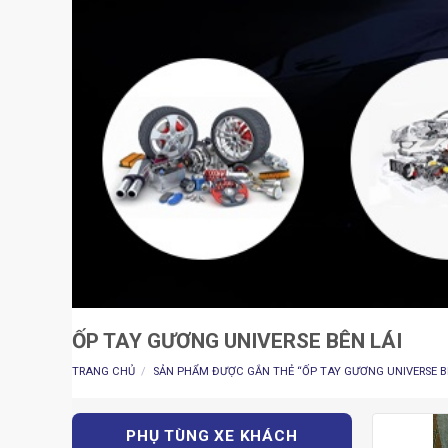
ỐP TAY GƯƠNG UNIVERSE BÊN LÁI
TRANG CHỦ
/
SẢN PHẨM ĐƯỢC GẮN THẺ “ỐP TAY GƯƠNG UNIVERSE BÊ
PHỤ TÙNG XE KHÁCH