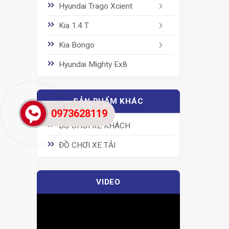
Hyundai Trago Xcient
Kia 1.4 T
Kia Bongo
Hyundai Mighty Ex8
SẢN PHẨM KHÁC
0973628119
ĐỒ CHƠI XE KHÁCH
ĐỒ CHƠI XE TẢI
VIDEO
Trình
chơi
Video