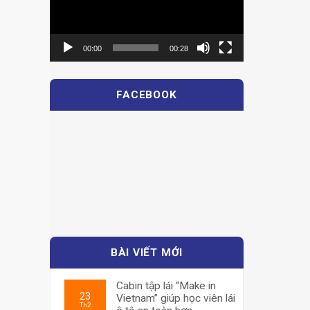
00:00
00:28
FACEBOOK
BÀI VIẾT MỚI
Cabin tập lái “Make in
23
Vietnam” giúp học viên lái
Th2