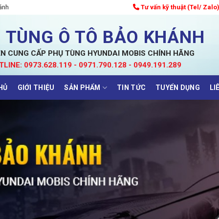
ánh
Tư vấn kỹ thuật (Tel/ Zalo
 TÙNG Ô TÔ BẢO KHÁNH
N CUNG CẤP PHỤ TÙNG HYUNDAI MOBIS CHÍNH HÃNG
TLINE: 0973.628.119 - 0971.790.128 - 0949.191.289
HỦ
GIỚI THIỆU
SẢN PHẨM
TIN TỨC
TUYỂN DỤNG
LI