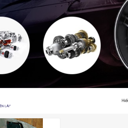
Hiể
N LÁI”