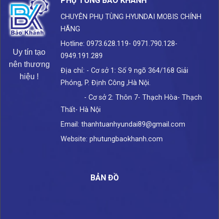
PHỤ TÙNG BẢO KHÁNH
CHUYÊN PHỤ TÙNG HYUNDAI
MOBIS CHÍNH
HÃNG
Hotline: 0973.628.119- 0971.790.128-
Uy tín tạo
0949.191.289
nên thương
Địa chỉ: - Cơ sở 1: Số 9 ngõ 364/168 Giải
hiệu !
Phóng, P. Định Công ,Hà Nội.
- Cơ sở 2: Thôn 7- Thạch Hòa- Thạch
Thất- Hà Nội
Email: thanhtuanhyundai89@gmail.com
Website: phutungbaokhanh.com
BẢN ĐỒ