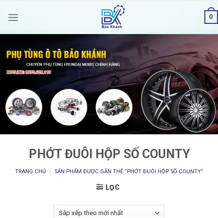
Skip
0
to
content
PHỚT ĐUÔI HỘP SỐ COUNTY
TRANG CHỦ
/
SẢN PHẨM ĐƯỢC GẮN THẺ “PHỚT ĐUÔI HỘP SỐ COUNTY”
LỌC