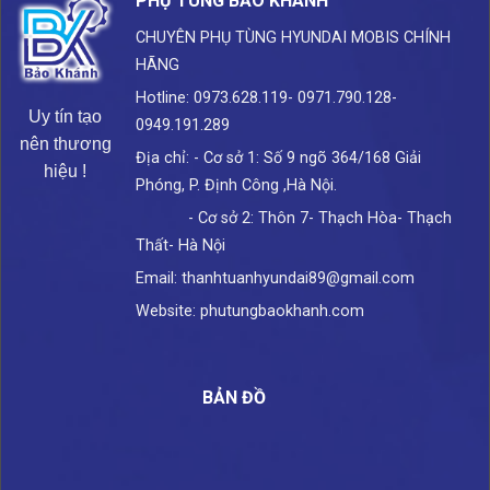
PHỤ TÙNG BẢO KHÁNH
CHUYÊN PHỤ TÙNG HYUNDAI
MOBIS CHÍNH
HÃNG
Hotline: 0973.628.119- 0971.790.128-
Uy tín tạo
0949.191.289
nên thương
Địa chỉ: - Cơ sở 1: Số 9 ngõ 364/168 Giải
hiệu !
Phóng, P. Định Công ,Hà Nội.
- Cơ sở 2: Thôn 7- Thạch Hòa- Thạch
Thất- Hà Nội
Email: thanhtuanhyundai89@gmail.com
Website: phutungbaokhanh.com
BẢN ĐỒ