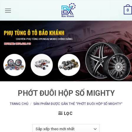
Skip
0
to
content
PHỚT ĐUÔI HỘP SỐ MIGHTY
TRANG CHỦ
/
SẢN PHẨM ĐƯỢC GẮN THẺ “PHỚT ĐUÔI HỘP SỐ MIGHTY”
LỌC