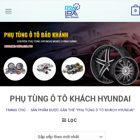
Skip
0
to
content
PHỤ TÙNG Ô TÔ KHÁCH HYUNDAI
TRANG CHỦ
/
SẢN PHẨM ĐƯỢC GẮN THẺ “PHỤ TÙNG Ô TÔ KHÁCH HYUNDAI”
LỌC