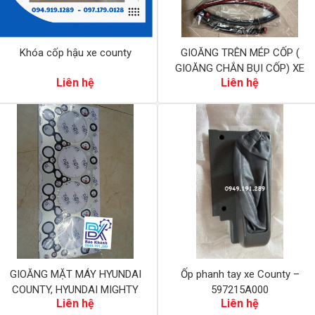
Khóa cốp hậu xe county
GIOĂNG TRÊN MÉP CỐP (
GIOĂNG CHẮN BỤI CỐP) XE
Liên hệ
Liên hệ
KHÁCH COUNTY
GIOĂNG MẶT MÁY HYUNDAI
Ốp phanh tay xe County –
COUNTY, HYUNDAI MIGHTY
597215A000
Liên hệ
Liên hệ