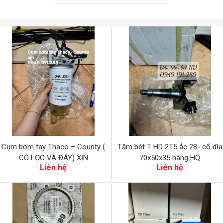
Cụm bơm tay Thaco – County (
Tăm bét T HD 2T5 ắc 28- cổ dĩa
CÓ LỌC VÀ ĐÁY) XỊN
70x50x35 hàng HQ
Liên hệ
Liên hệ