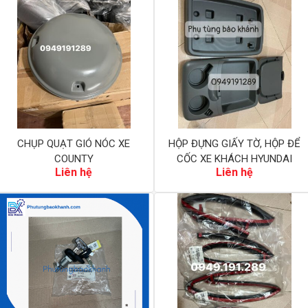
CHỤP QUẠT GIÓ NÓC XE
HỘP ĐỰNG GIẤY TỜ, HỘP ĐỂ
COUNTY
CỐC XE KHÁCH HYUNDAI
Liên hệ
Liên hệ
COUNTY