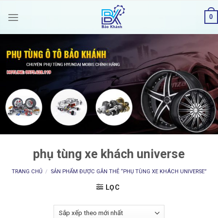
Skip
0
to
content
phụ tùng xe khách universe
TRANG CHỦ
/
SẢN PHẨM ĐƯỢC GẮN THẺ “PHỤ TÙNG XE KHÁCH UNIVERSE”
LỌC