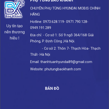
PHỤ TÙNG BẢO KHÁNH
CHUYÊN PHỤ TÙNG HYUNDAI
MOBIS CHÍNH
HÃNG
Hotline: 0973.628.119- 0971.790.128-
Uy tín tạo
0949.191.289
nên thương
Địa chỉ: - Cơ sở 1: Số 9 ngõ 364/168 Giải
hiệu !
Phóng, P. Định Công ,Hà Nội.
- Cơ sở 2: Thôn 7- Thạch Hòa- Thạch
Thất- Hà Nội
Email: thanhtuanhyundai89@gmail.com
Website: phutungbaokhanh.com
BẢN ĐỒ