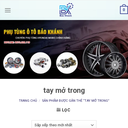
Skip
0
to
content
tay mở trong
TRANG CHỦ
/
SẢN PHẨM ĐƯỢC GẮN THẺ “TAY MỞ TRONG”
LỌC