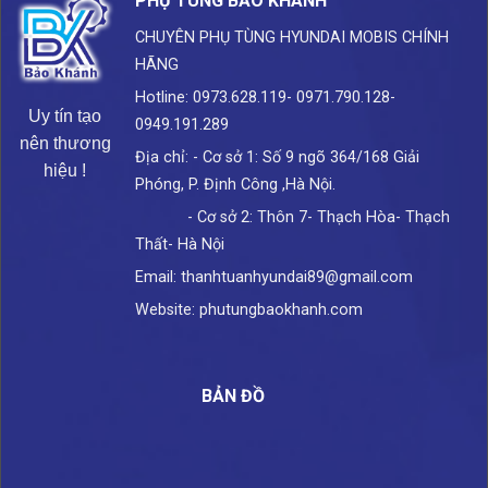
PHỤ TÙNG BẢO KHÁNH
CHUYÊN PHỤ TÙNG HYUNDAI
MOBIS CHÍNH
HÃNG
Hotline: 0973.628.119- 0971.790.128-
Uy tín tạo
0949.191.289
nên thương
Địa chỉ: - Cơ sở 1: Số 9 ngõ 364/168 Giải
hiệu !
Phóng, P. Định Công ,Hà Nội.
- Cơ sở 2: Thôn 7- Thạch Hòa- Thạch
Thất- Hà Nội
Email: thanhtuanhyundai89@gmail.com
Website: phutungbaokhanh.com
BẢN ĐỒ