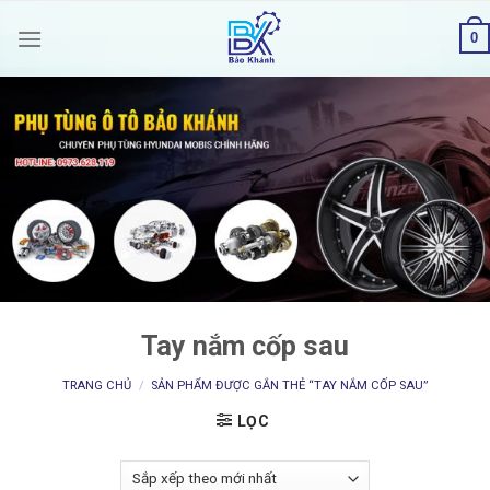
Skip
0
to
content
Tay nắm cốp sau
TRANG CHỦ
/
SẢN PHẨM ĐƯỢC GẮN THẺ “TAY NẮM CỐP SAU”
LỌC