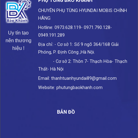
PHỤ TÙNG BẢO KHÁNH
CHUYÊN PHỤ TÙNG HYUNDAI
MOBIS CHÍNH
HÃNG
Hotline: 0973.628.119- 0971.790.128-
Uy tín tạo
0949.191.289
nên thương
Địa chỉ: - Cơ sở 1: Số 9 ngõ 364/168 Giải
hiệu !
Phóng, P. Định Công ,Hà Nội.
- Cơ sở 2: Thôn 7- Thạch Hòa- Thạch
Thất- Hà Nội
Email: thanhtuanhyundai89@gmail.com
Website: phutungbaokhanh.com
BẢN ĐỒ