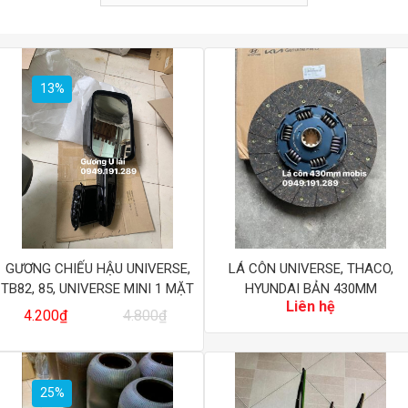
13%
GƯƠNG CHIẾU HẬU UNIVERSE,
LÁ CÔN UNIVERSE, THACO,
TB82, 85, UNIVERSE MINI 1 MẶT
HYUNDAI BẢN 430MM
Giá
Giá
Liên hệ
MOBIS BÊN LÁI
4.200
₫
4.800
₫
gốc
hiện
là:
tại
4.800₫.
là:
4.200₫.
25%