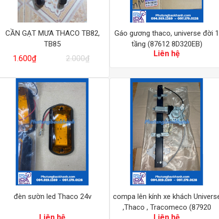
CẦN GẠT MƯA THACO TB82,
Gáo gương thaco, universe đời 1
TB85
tầng (87612 8D320EB)
Giá
Giá
Liên hệ
1.600
₫
2.000
₫
gốc
hiện
là:
tại
2.000₫.
là:
1.600₫.
đèn sườn led Thaco 24v
compa lên kính xe khách Univers
,Thaco , Tracomeco (87920
Liên hệ
Liên hệ
8D200)