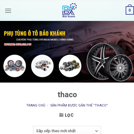
Skip
0
to
content
thaco
TRANG CHỦ
/
SẢN PHẨM ĐƯỢC GẮN THẺ “THACO”
LỌC