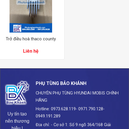
Trở điều hoà thaco county
Liên hệ
PHỤ TÙNG BẢO KHÁNH
CHUYÊN PHỤ TÙNG HYUNDAI
MOBIS CHÍNH
HÃNG
Hotline: 0973.628.119- 0971.790.128-
Uy tín tạo
0949.191.289
nên thương
Địa chỉ: - Cơ sở 1: Số 9 ngõ 364/168 Giải
hiệu !