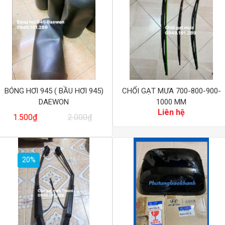
BÓNG HƠI 945 ( BẦU HƠI 945)
CHỔI GẠT MƯA 700-800-900-
DAEWON
1000 MM
Giá
Giá
Liên hệ
1.500
₫
2.000
₫
gốc
hiện
là:
tại
2.000₫.
là:
1.500₫.
20%