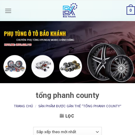
Skip
0
to
content
tổng phanh county
TRANG CHỦ
/
SẢN PHẨM ĐƯỢC GẮN THẺ “TỔNG PHANH COUNTY”
LỌC