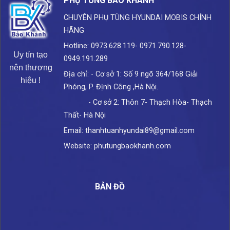
PHỤ TÙNG BẢO KHÁNH
CHUYÊN PHỤ TÙNG HYUNDAI
MOBIS CHÍNH
HÃNG
Hotline: 0973.628.119- 0971.790.128-
Uy tín tạo
0949.191.289
nên thương
Địa chỉ: - Cơ sở 1: Số 9 ngõ 364/168 Giải
hiệu !
Phóng, P. Định Công ,Hà Nội.
- Cơ sở 2: Thôn 7- Thạch Hòa- Thạch
Thất- Hà Nội
Email: thanhtuanhyundai89@gmail.com
Website: phutungbaokhanh.com
BẢN ĐỒ