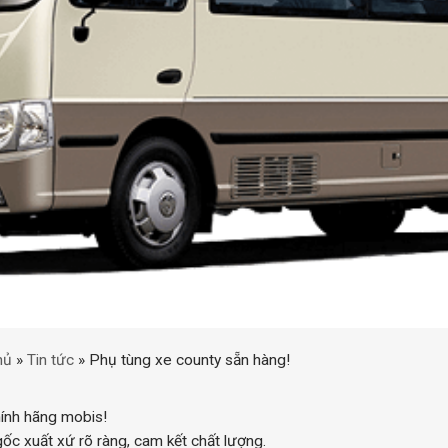
hủ
»
Tin tức
»
Phụ tùng xe county sẵn hàng!
ính hãng mobis!
ốc xuất xứ rõ ràng, cam kết chất lượng.