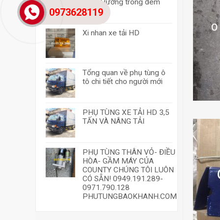
chùa Hương trong đêm
0973628119
Xi nhan xe tải HD
Tổng quan về phụ tùng ô
tô chi tiết cho người mới
PHỤ TÙNG XE TẢI HD 3,5
TẤN VÀ NÂNG TẢI
PHỤ TÙNG THÂN VỎ- ĐIỀU
HÒA- GẦM MÁY CỦA
COUNTY CHÚNG TÔI LUÔN
CÓ SẴN! 0949.191.289-
0971.790.128
PHUTUNGBAOKHANH.COM