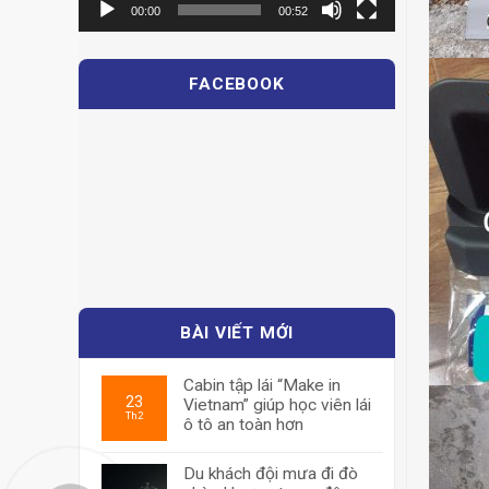
00:00
00:52
FACEBOOK
BÀI VIẾT MỚI
Cabin tập lái “Make in
23
Vietnam” giúp học viên lái
Th2
ô tô an toàn hơn
Du khách đội mưa đi đò