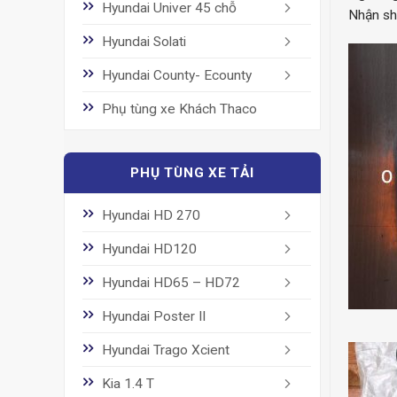
Hyundai Univer 45 chỗ
Nhận sh
Hyundai Solati
Hyundai County- Ecounty
Phụ tùng xe Khách Thaco
PHỤ TÙNG XE TẢI
Hyundai HD 270
Hyundai HD120
Hyundai HD65 – HD72
Hyundai Poster II
Hyundai Trago Xcient
Kia 1.4 T