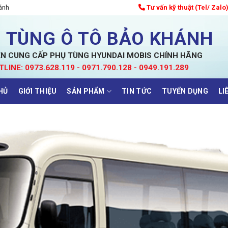
ánh
Tư vấn kỹ thuật (Tel/ Zalo
 TÙNG Ô TÔ BẢO KHÁNH
N CUNG CẤP PHỤ TÙNG HYUNDAI MOBIS CHÍNH HÃNG
TLINE: 0973.628.119 - 0971.790.128 - 0949.191.289
HỦ
GIỚI THIỆU
SẢN PHẨM
TIN TỨC
TUYỂN DỤNG
LI