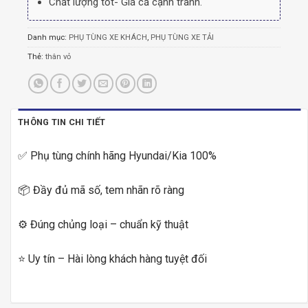
Chất lượng tốt- Giá cả cạnh tranh.
Danh mục:
PHỤ TÙNG XE KHÁCH
,
PHỤ TÙNG XE TẢI
Thẻ:
thân vỏ
THÔNG TIN CHI TIẾT
✅ Phụ tùng chính hãng Hyundai/Kia 100%
📦 Đầy đủ mã số, tem nhãn rõ ràng
⚙️ Đúng chủng loại – chuẩn kỹ thuật
⭐ Uy tín – Hài lòng khách hàng tuyệt đối