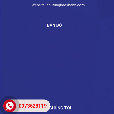
Website: phutungbaokhanh.com
BẢN ĐỒ
0973628119
VỀ CHÚNG TÔI