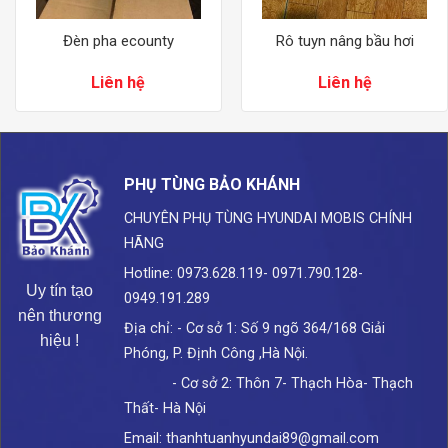
Đèn pha ecounty
Rô tuyn nâng bầu hơi
Liên hệ
Liên hệ
PHỤ TÙNG BẢO KHÁNH
CHUYÊN PHỤ TÙNG HYUNDAI
MOBIS CHÍNH
HÃNG
Hotline: 0973.628.119- 0971.790.128-
Uy tín tạo
0949.191.289
nên thương
Địa chỉ: - Cơ sở 1: Số 9 ngõ 364/168 Giải
hiệu !
Phóng, P. Định Công ,Hà Nội.
- Cơ sở 2: Thôn 7- Thạch Hòa- Thạch
Thất- Hà Nội
Email: thanhtuanhyundai89@gmail.com